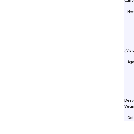
Cana
Nov
¿Visi
n of Canada
Ago
Desc
Veci
Oct