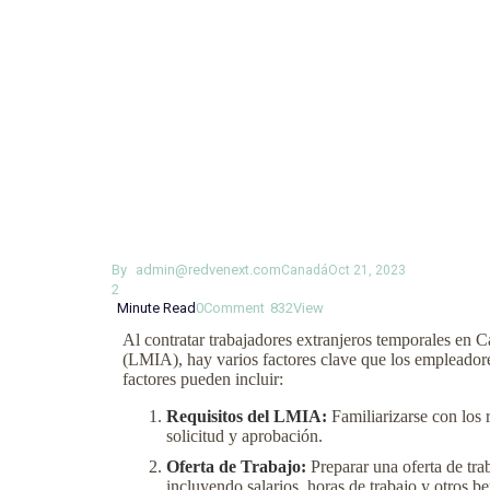
By
admin@redvenext.com
Canadá
Oct 21, 2023
2
Minute Read
0
Comment
832
View
Al contratar trabajadores extranjeros temporales en
(LMIA), hay varios factores clave que los empleadore
factores pueden incluir:
Requisitos del LMIA:
Familiarizarse con los 
solicitud y aprobación.
Oferta de Trabajo:
Preparar una oferta de tra
incluyendo salarios, horas de trabajo y otros be