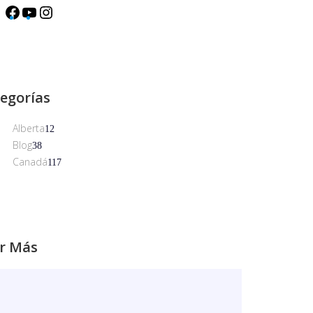
egorías
Alberta
12
Blog
38
Canadá
117
r Más