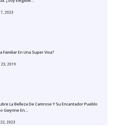
dá. ¿Soy Elegible…
 7, 2023
ta Familiar En Una Super Visa?
 23, 2019
ubre La Belleza De Camrose Y Su Encantador Pueblo
no Gwynne En…
 22, 2023