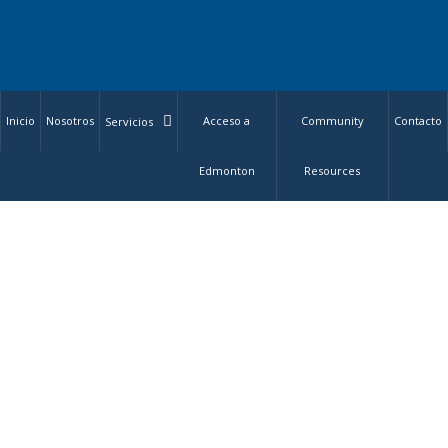
Inicio
Nosotros
Acceso a
Community
Contacto
Servicios
Edmonton
Resources