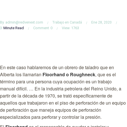
By
admin@redvenext.com
Trabajo en Canadá
Ene 28, 2020
3
Minute Read
Comment
0
View
1763
En este caso hablaremos de un obrero de taladro que en
Alberta los llamarian
Floorhand o Roughneck
, que es el
término para una persona cuya ocupación es un trabajo
manual difícil. … En la industria petrolera del Reino Unido, a
partir de la década de 1970, se trató específicamente de
aquellos que trabajaron en el piso de perforación de un equipo
de perforación que maneja equipos de perforación
especializados para perforar y controlar la presión.
El
Floorhand
es el responsable de ayudar a instalar y