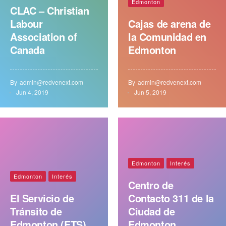
Edmonton
CLAC – Christian
Labour
Cajas de arena de
Association of
la Comunidad en
Canada
Edmonton
By
admin@redvenext.com
By
admin@redvenext.com
Jun 4, 2019
Jun 5, 2019
Edmonton
Interés
Edmonton
Interés
Centro de
El Servicio de
Contacto 311 de la
Tránsito de
Ciudad de
Edmonton (ETS)
Edmonton