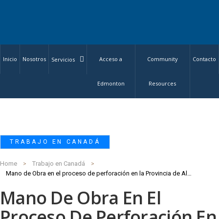
Inicio
Nosotros
Acceso a
Community
Contacto
Servicios
Edmonton
Resources
TRABAJO EN CANADÁ
Home
Trabajo en Canadá
Mano de Obra en el proceso de perforación en la Provincia de Alberta
Mano De Obra En El
Proceso De Perforación En