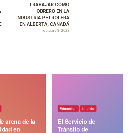
TRABAJAR COMO
A
OBRERO EN LA
INDUSTRIA PETROLERA
E
EN ALBERTA, CANADÁ
octubre 3, 2023
Edmonton
Interés
e arena de la
El Servicio de
idad en
Tránsito de