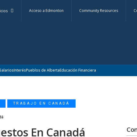
Acceso a Edmonton
Community Resources
C
icios
Salarios
Interés
Pueblos de Alberta
Educación Financiera
,
TRABAJO EN CANADÁ
dá
uestos En Canadá
Con