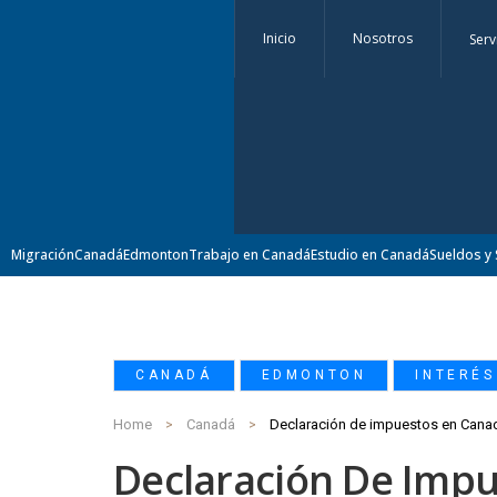
Inicio
Nosotros
Serv
Migración
Canadá
Edmonton
Trabajo en Canadá
Estudio en Canadá
Sueldos y 
,
,
CANADÁ
EDMONTON
INTERÉS
Home
Canadá
Declaración de impuestos en Cana
Declaración De Imp