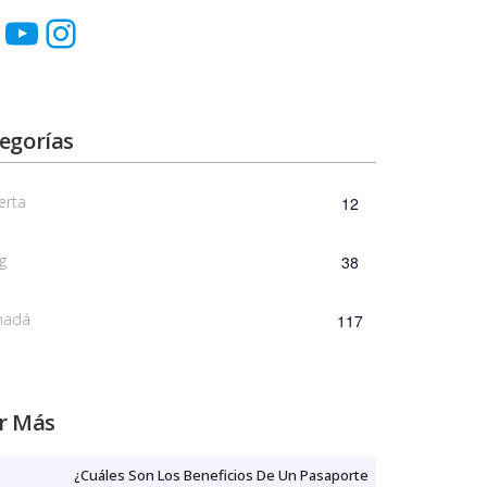
egorías
erta
12
g
38
nadá
117
r Más
¿Cuáles Son Los Beneficios De Un Pasaporte