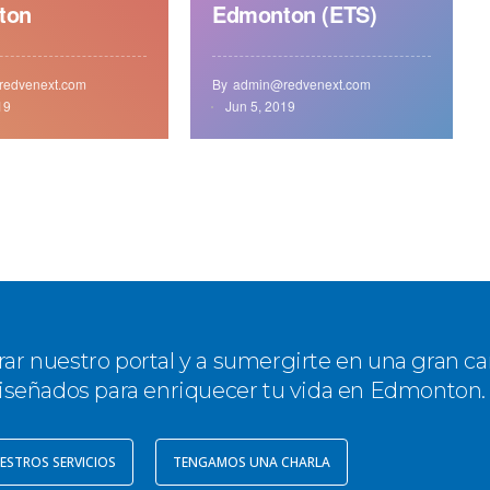
ton
Edmonton (ETS)
edvenext.com
By
admin@redvenext.com
19
Jun 5, 2019
rar nuestro portal y a sumergirte en una gran c
iseñados para enriquecer tu vida en Edmonton.
ESTROS SERVICIOS
TENGAMOS UNA CHARLA