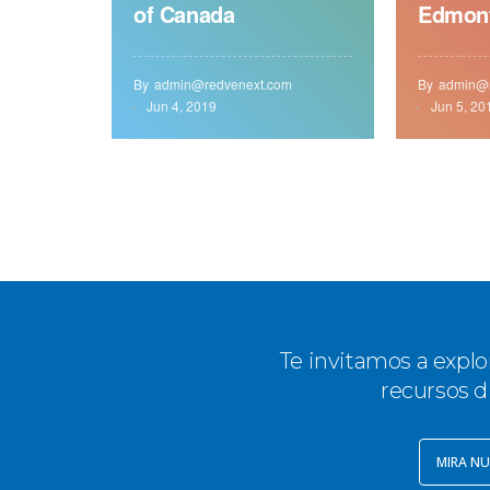
of Canada
Edmon
By
admin@redvenext.com
By
admin@r
Jun 4, 2019
Jun 5, 20
Te invitamos a explo
recursos d
MIRA NU