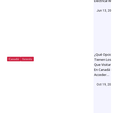
Electrical W
Jun 13, 20
¿Qué Opcio
Tienen Los 
Canadá
Interés
Que Visitan 
En Canadá P
CLAC – Christian Labour
Acceder…
Association of Canada
Oct 19, 20
By
admin@redvenext.com
Jun 4, 2019