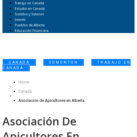
Trabajo en Canadá
Estudio en Canadá
Sueldos y Salarios
Interés
Pueblos de Alberta
Educación Financiera
,
,
CANADÁ
EDMONTON
TRABAJO EN
CANADÁ
Home
Canadá
Asociación de Apicultores en Alberta
Asociación De
Apicultores En