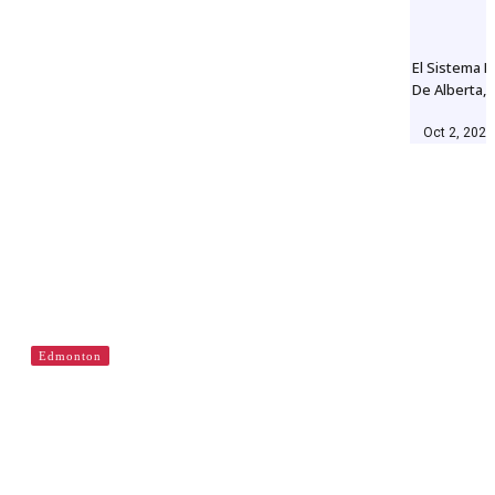
El Sistema 
De Alberta, 
Oct 2, 2023
Edmonton
Cajas de arena de la Comunidad en
Edmonton