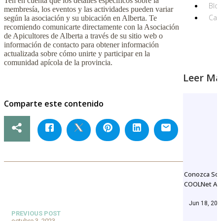
Ten en cuenta que los detalles específicos sobre la
Blo
membresía, los eventos y las actividades pueden variar
Can
según la asociación y su ubicación en Alberta. Te
recomiendo comunicarte directamente con la Asociación
de Apicultores de Alberta a través de su sitio web o
información de contacto para obtener información
actualizada sobre cómo unirte y participar en la
comunidad apícola de la provincia.
Leer Má
Comparte este contenido
Conozca So
COOLNet Al
Jun 18, 20
PREVIOUS POST
octubre 3, 2023