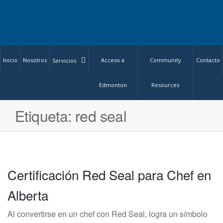
Inicio
Nosotros
Acceso a
Community
Contacto
Servicios
Edmonton
Resources
Etiqueta:
red seal
Certificación Red Seal para Chef en
Alberta
Al convertirse en un chef con Red Seal, logra un símbolo