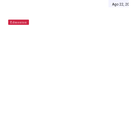
Ago 22, 20
Edmonton
Cajas de arena de la Comunidad en
Edmonton
By
admin@redvenext.com
Jun 5, 2019