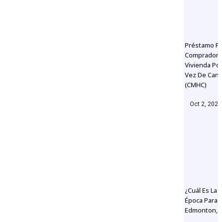
CLAC – Christian Labour
Association of Canada
Préstamo P
Compradore
By
admin@redvenext.com
Jun 4, 2019
Vivienda Po
Vez De Can
(CMHC)
Oct 2, 2023
¿Cuál Es La 
Época Para V
Edmonton, 