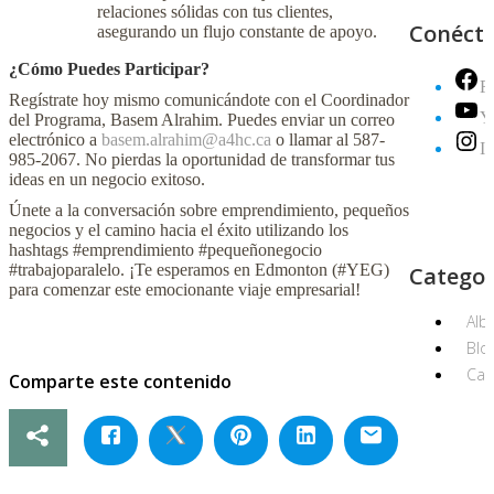
relaciones sólidas con tus clientes,
Conéct
asegurando un flujo constante de apoyo.
¿Cómo Puedes Participar?
F
Regístrate hoy mismo comunicándote con el Coordinador
Y
del Programa, Basem Alrahim. Puedes enviar un correo
electrónico a
basem.alrahim@a4hc.ca
o llamar al 587-
I
985-2067. No pierdas la oportunidad de transformar tus
ideas en un negocio exitoso.
Únete a la conversación sobre emprendimiento, pequeños
negocios y el camino hacia el éxito utilizando los
hashtags #emprendimiento #pequeñonegocio
#trabajoparalelo. ¡Te esperamos en Edmonton (#YEG)
Categor
para comenzar este emocionante viaje empresarial!
Alb
Blo
Can
Comparte este contenido