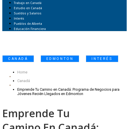
Trabajo en Canadá
Estudio en Canadá
Sueldos y Salarios
Interés
Pueblos de Alberta
Educación Financiera
,
,
CANADÁ
EDMONTON
INTERÉS
Home
Canadá
Emprende Tu Camino en Canadá: Programa de Negocios para
Jóvenes Recién Llegados en Edmonton
Emprende Tu
Camino En Canadá: