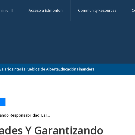
Acceso a Edmonton
Community Resources
C
icios
Salarios
Interés
Pueblos de Alberta
Educación Financiera
Abriendo Oportunidades y Garantizando Responsabilidad: La Importancia de una Licencia de Negocios en Edmonton
ades Y Garantizando