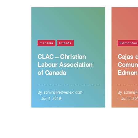
Canadá
Interés
Edmonton
CLAC – Christian
Cajas d
Labour Association
Comun
of Canada
Edmon
By
admin@redvenext.com
By
admin@r
Jun 4, 2019
Jun 5, 20