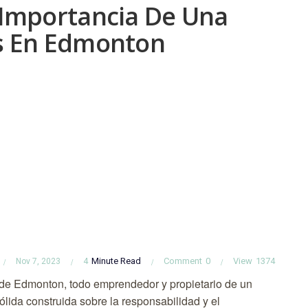
 Importancia De Una
os En Edmonton
4
Minute Read
Comment
0
View
1374
Nov 7, 2023
 de Edmonton, todo emprendedor y propietario de un
lida construida sobre la responsabilidad y el