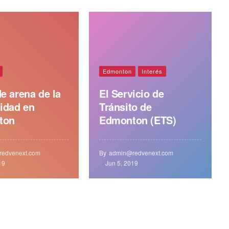
Edmonton
Interés
e arena de la
El Servicio de
idad en
Tránsito de
ton
Edmonton (ETS)
edvenext.com
By
admin@redvenext.com
19
Jun 5, 2019