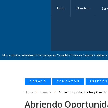
Inicio
Nosotros
Serv
Migración
Canadá
Edmonton
Trabajo en Canadá
Estudio en Canadá
Sueldos y 
,
,
CANADÁ
EDMONTON
INTERÉS
Home
Canadá
Abriendo Oportunid