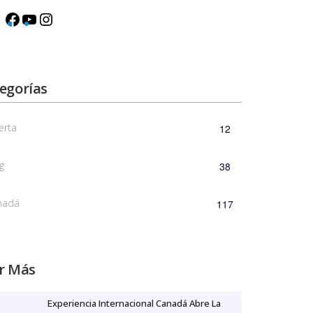
egorías
erta
12
g
38
nadá
117
r Más
Experiencia Internacional Canadá Abre La