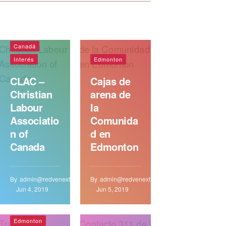
Canadá
Interés
Edmonton
CLAC –
Cajas de
Christian
arena de
Labour
la
Associatio
Comunida
n of
d en
Canada
Edmonton
By
admin@redvenext.com
By
admin@redvenext.com
Jun 4, 2019
Jun 5, 2019
Edmonton