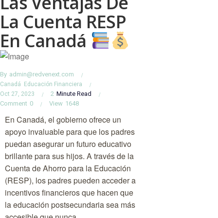
Las Ventajas De
La Cuenta RESP
En Canadá
By
admin@redvenext.com
Canadá
Educación Financiera
2
Minute Read
Oct 27, 2023
Comment
0
View
1648
En Canadá, el gobierno ofrece un
apoyo invaluable para que los padres
puedan asegurar un futuro educativo
brillante para sus hijos. A través de la
Cuenta de Ahorro para la Educación
(RESP), los padres pueden acceder a
incentivos financieros que hacen que
la educación postsecundaria sea más
accesible que nunca.