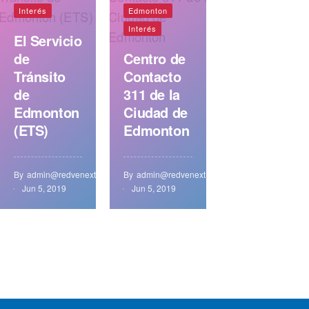
Interés
Edmonton
Interés
El Servicio
de
Centro de
Tránsito
Contacto
de
311 de la
Edmonton
Ciudad de
(ETS)
Edmonton
By
admin@redvenext.com
By
admin@redvenext.com
Jun 5, 2019
Jun 5, 2019