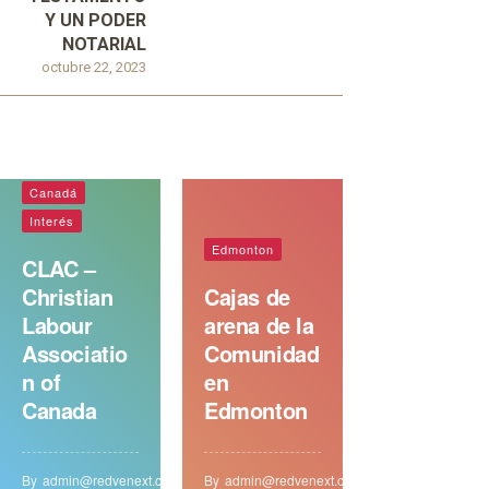
Y UN PODER
NOTARIAL
octubre 22, 2023
Canadá
Interés
Edmonton
CLAC –
Christian
Cajas de
Labour
arena de la
Associatio
Comunidad
n of
en
Canada
Edmonton
By
admin@redvenext.com
By
admin@redvenext.com