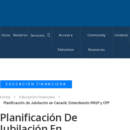
Inicio
Nosotros
Acceso a
Community
Contacto
Servicios
Edmonton
Resources
EDUCACIÓN FINANCIERA
Home
Educación Financiera
Planificación de Jubilación en Canadá: Entendiendo RRSP y CPP
Planificación De
Jubilación En