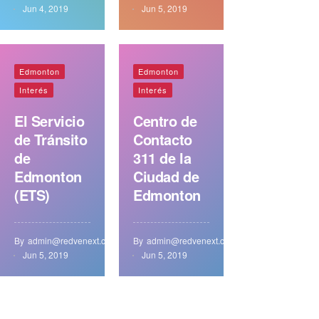
Jun 4, 2019
Jun 5, 2019
Edmonton
Edmonton
Interés
Interés
El Servicio
Centro de
de Tránsito
Contacto
de
311 de la
Edmonton
Ciudad de
(ETS)
Edmonton
By
admin@redvenext.com
By
admin@redvenext.com
Jun 5, 2019
Jun 5, 2019