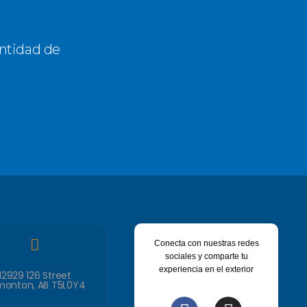
antidad de
Conecta con nuestras redes
sociales y comparte tu
experiencia en el exterior
12929 126 Street
monton, AB T5L0Y4