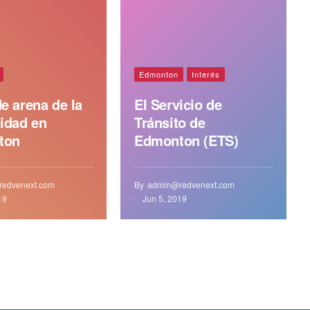
Edmonton
Interés
e arena de la
El Servicio de
idad en
Tránsito de
ton
Edmonton (ETS)
edvenext.com
By
admin@redvenext.com
19
Jun 5, 2019