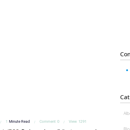
Con
Cat
Alb
1
Minute Read
Comment
0
View
1291
Blo