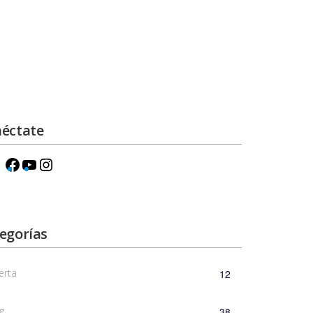
éctate
egorías
erta
12
g
38