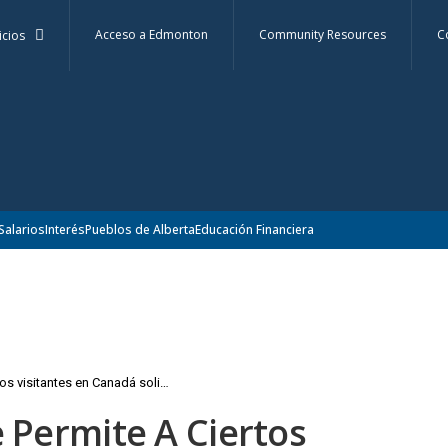
Acceso a Edmonton
Community Resources
C
icios
Salarios
Interés
Pueblos de Alberta
Educación Financiera
«Política pública que permite a ciertos visitantes en Canadá solicitar un permiso de trabajo específico para empleadores.»
e Permite A Ciertos