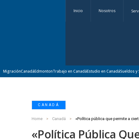
Inicio
Nosotros
Serv
Migración
Canadá
Edmonton
Trabajo en Canadá
Estudio en Canadá
Sueldos y 
CANADÁ
Home
Canadá
«Política Pública Qu