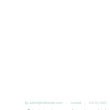
By
admin@redvenext.com
Canadá
Oct 20, 2023