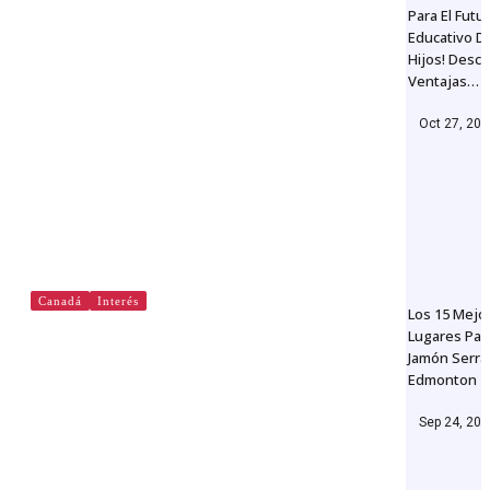
Para El Futu
Educativo D
Hijos! Desc
Ventajas…
Oct 27, 20
Canadá
Interés
Los 15 Mejo
Lugares Par
CLAC – Christian Labour
Jamón Serra
Edmonton
Association of Canada
Sep 24, 20
By
admin@redvenext.com
Jun 4, 2019