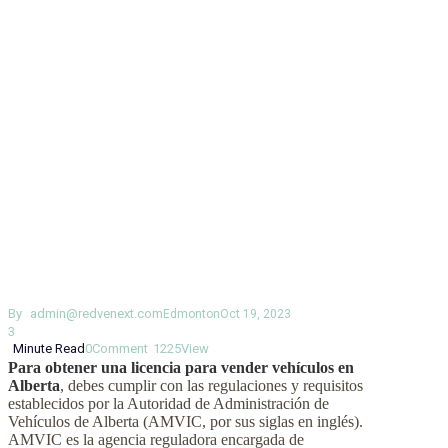
By
admin@redvenext.com
Edmonton
Oct 19, 2023
3
Minute Read
0
Comment
1225
View
Para obtener una licencia para vender vehículos en
Alberta
, debes cumplir con las regulaciones y requisitos
establecidos por la Autoridad de Administración de
Vehículos de Alberta (AMVIC, por sus siglas en inglés).
AMVIC es la agencia reguladora encargada de