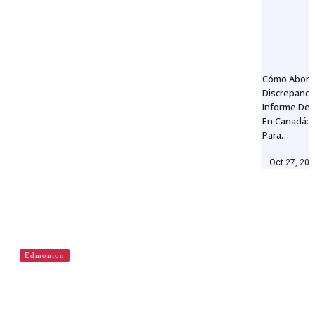
Cómo Abord
Discrepanci
Informe De 
En Canadá: 
Para…
Oct 27, 20
Edmonton
Cajas de arena de la Comunidad en
Edmonton