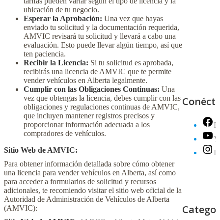
tarifas pueden variar según el tipo de licencia y la
ubicación de tu negocio.
Esperar la Aprobación:
Una vez que hayas
enviado tu solicitud y la documentación requerida,
AMVIC revisará tu solicitud y llevará a cabo una
evaluación. Esto puede llevar algún tiempo, así que
ten paciencia.
Recibir la Licencia:
Si tu solicitud es aprobada,
recibirás una licencia de AMVIC que te permite
vender vehículos en Alberta legalmente.
Cumplir con las Obligaciones Continuas:
Una
vez que obtengas la licencia, debes cumplir con las
Conéct
obligaciones y regulaciones continuas de AMVIC,
que incluyen mantener registros precisos y
proporcionar información adecuada a los
F
compradores de vehículos.
Y
Sitio Web de AMVIC:
I
Para obtener información detallada sobre cómo obtener
una licencia para vender vehículos en Alberta, así como
para acceder a formularios de solicitud y recursos
adicionales, te recomiendo visitar el sitio web oficial de la
Autoridad de Administración de Vehículos de Alberta
Categor
(AMVIC):