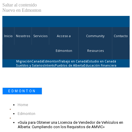
Saltar al contenido
Nuevo en Edmonton
Inicio
Nosotros
Servicios
Acceso a
Community
Contacto
Edmonton
Resources
Migración
Canadá
Edmonton
Trabajo en Canadá
Estudio en Canadá
Sueldos y Salarios
Interés
Pueblos de Alberta
Educación Financiera
EDMONTON
Home
Edmonton
«Guía para Obtener una Licencia de Vendedor de Vehículos en
Alberta: Cumpliendo con los Requisitos de AMVIC»