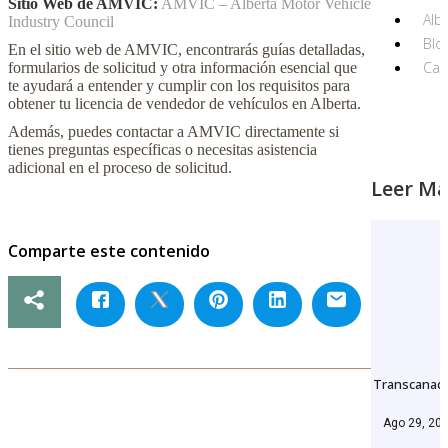
Sitio Web de AMVIC:
AMVIC – Alberta Motor Vehicle
Alb
Industry Council
Blo
En el sitio web de AMVIC, encontrarás guías detalladas,
Can
formularios de solicitud y otra información esencial que
te ayudará a entender y cumplir con los requisitos para
obtener tu licencia de vendedor de vehículos en Alberta.
Además, puedes contactar a AMVIC directamente si
tienes preguntas específicas o necesitas asistencia
adicional en el proceso de solicitud.
Leer Má
Comparte este contenido
Transcanad
Ago 29, 20