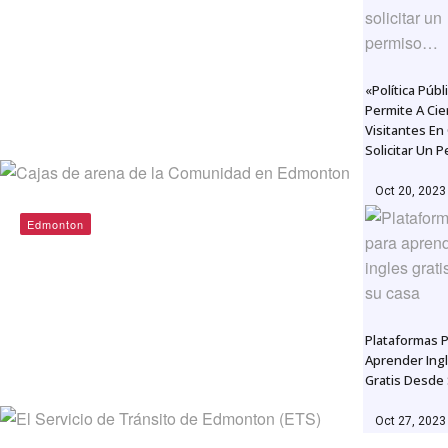
CLAC – Christian Labour
Association of Canada
«Política Púb
Permite A Cie
By
admin@redvenext.com
Jun 4, 2019
Visitantes En
Solicitar Un 
Oct 20, 2023
Edmonton
Cajas de arena de la Comunidad
en Edmonton
Plataformas 
Aprender Ing
By
admin@redvenext.com
Jun 5, 2019
Gratis Desde
Oct 27, 2023