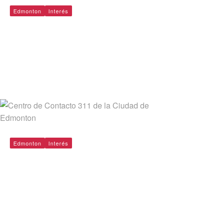
Edmonton
Interés
El Servicio de Tránsito de
Edmonton (ETS)
By
admin@redvenext.com
Jun 5, 2019
Edmonton
Interés
Centro de Contacto 311 de la
Ciudad de Edmonton
By
admin@redvenext.com
Jun 5, 2019