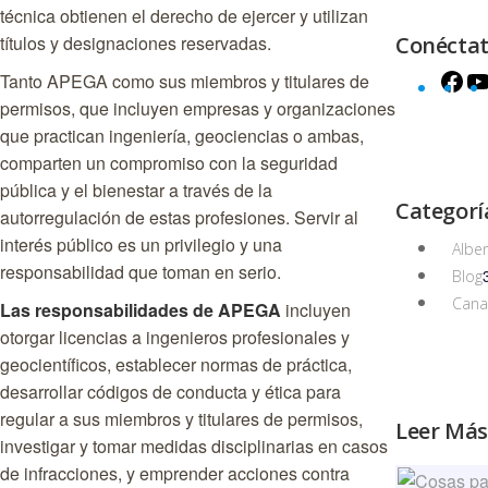
técnica obtienen el derecho de ejercer y utilizan
títulos y designaciones reservadas.
Conécta
Tanto APEGA como sus miembros y titulares de
Fa
permisos, que incluyen empresas y organizaciones
que practican ingeniería, geociencias o ambas,
comparten un compromiso con la seguridad
pública y el bienestar a través de la
Categorí
autorregulación de estas profesiones. Servir al
interés público es un privilegio y una
Alber
responsabilidad que toman en serio.
Blog
Can
Las responsabilidades de APEGA
incluyen
otorgar licencias a ingenieros profesionales y
geocientíficos, establecer normas de práctica,
desarrollar códigos de conducta y ética para
regular a sus miembros y titulares de permisos,
Leer Más
investigar y tomar medidas disciplinarias en casos
de infracciones, y emprender acciones contra