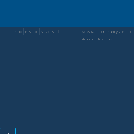
Inicio
Nosotros
Servicios
Acceso a
Community
Contacto
Edmonton
Resources
Menú conmutador hamburguesa