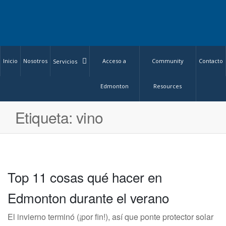
Inicio
Nosotros
Acceso a
Community
Contacto
Servicios
Edmonton
Resources
Etiqueta:
vino
Top 11 cosas qué hacer en
Edmonton durante el verano
El invierno terminó (¡por fin!), así que ponte protector solar