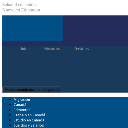
Saltar al contenido
Nuevo en Edmonton
Inicio
Nosotros
Servicios
Menú conmutador hamburguesa
Migración
Canadá
Edmonton
Trabajo en Canadá
Estudio en Canadá
Sueldos y Salarios