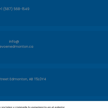
+1 (587) 568-1549
info@
evoenedmonton.ca
Street Edmonton, AB T5L0Y4
sociales y comparte tu experiencia en el exterior