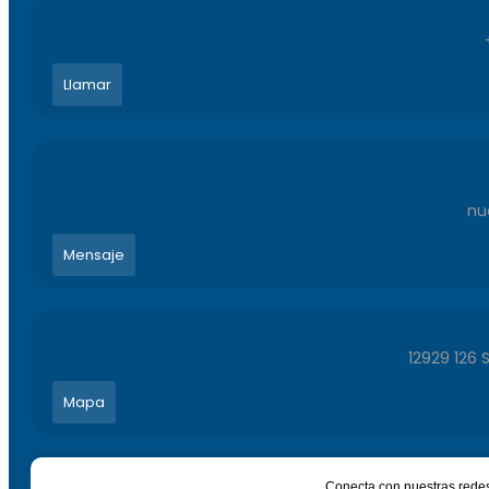
Llamar
nu
Mensaje
12929 126 
Mapa
Conecta con nuestras redes 