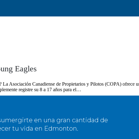
oung Eagles
ía? La Asociación Canadiense de Propietarios y Pilotos (COPA) ofrece u
lemente registre su 8 a 17 años para el…
a sumergirte en una gran cantidad de
ecer tu vida en Edmonton.