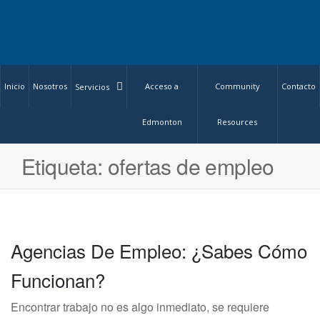
Inicio
Nosotros
Acceso a
Community
Contacto
Servicios
Edmonton
Resources
Etiqueta:
ofertas de empleo
Agencias De Empleo: ¿Sabes Cómo
Funcionan?
Encontrar trabajo no es algo inmediato, se requiere