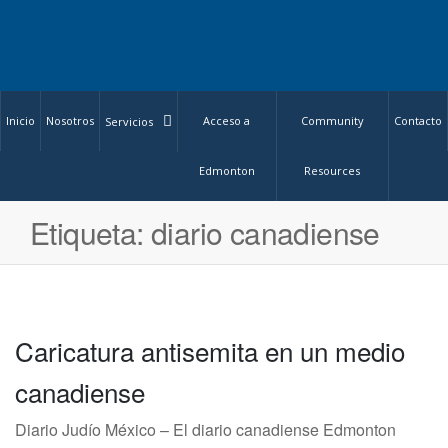
Inicio
Nosotros
Acceso a
Community
Contacto
Servicios
Edmonton
Resources
Etiqueta:
diario canadiense
Caricatura antisemita en un medio
canadiense
Diario Judío México – El diario canadiense Edmonton