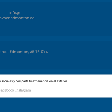
info@
evoenedmonton.ca
Street Edmonton, AB T5L0Y4
sociales y comparte tu experiencia en el exterior
Facebook
Instagram