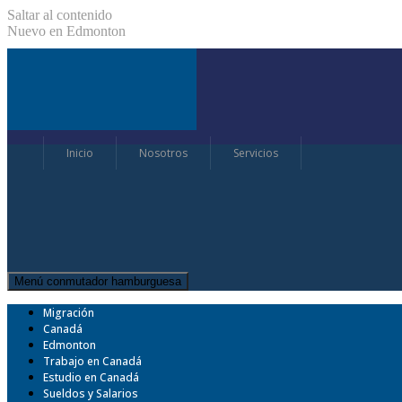
Saltar al contenido
Nuevo en Edmonton
Inicio
Nosotros
Servicios
Menú conmutador hamburguesa
Migración
Canadá
Edmonton
Trabajo en Canadá
Estudio en Canadá
Sueldos y Salarios