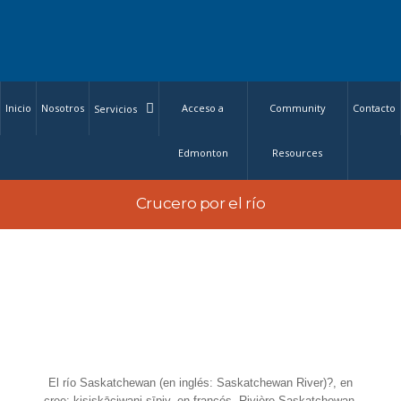
Inicio
Nosotros
Acceso a
Community
Contacto
Servicios
Edmonton
Resources
Crucero por el río
El río Saskatchewan (en inglés: Saskatchewan River)?, en
cree: kisiskāciwani-sīpiy, en francés, Rivière Saskatchewan,