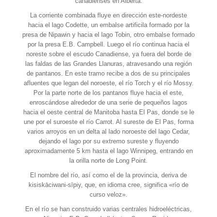
canadienses en Alberta.
La corriente combinada fluye en dirección este-nordeste
hacia el lago Codette, un embalse artificila formado por la
presa de Nipawin y hacia el lago Tobin, otro embalse formado
por la presa E.B. Campbell. Luego el río continua hacia el
noreste sobre el escudo Canadiense, ya fuera del borde de
las faldas de las Grandes Llanuras, atravesando una región
de pantanos. En este tramo recibe a dos de su principales
afluentes que legan del noroeste, el río Torch y el río Mossy.
Por la parte norte de los pantanos fluye hacia el este,
enroscándose alrededor de una serie de pequeños lagos
hacia el oeste central de Manitoba hasta El Pas, donde se le
une por el suroeste el río Carrot. Al sureste de El Pas, forma
varios arroyos en un delta al lado noroeste del lago Cedar,
dejando el lago por su extremo sureste y fluyendo
aproximadamente 5 km hasta el lago Winnipeg, entrando en
la orilla norte de Long Point.
El nombre del río, así como el de la provincia, deriva de
kisiskāciwani-sīpiy, que, en idioma cree, significa «río de
curso veloz».
En el río se han construido varias centrales hidroeléctricas,