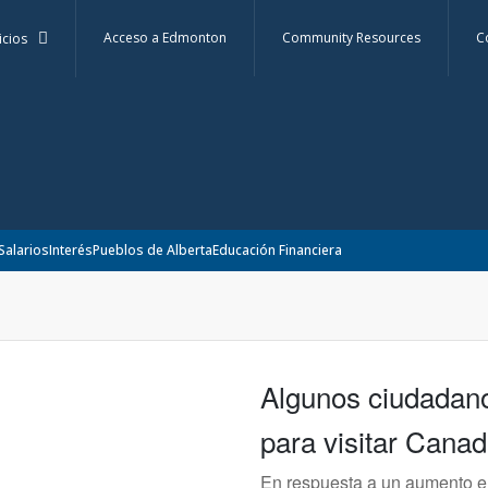
Acceso a Edmonton
Community Resources
C
icios
Salarios
Interés
Pueblos de Alberta
Educación Financiera
Algunos ciudadano
para visitar Canad
En respuesta a un aumento en