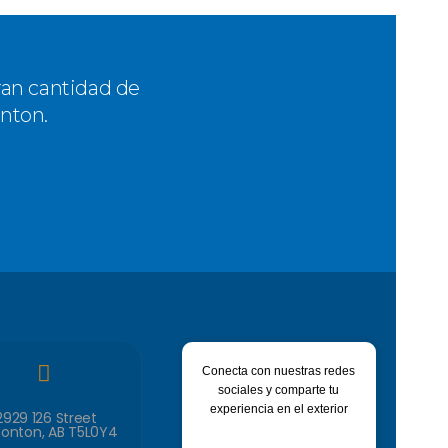
ran cantidad de
nton.
Conecta con nuestras redes
sociales y comparte tu
experiencia en el exterior
2929 126 Street
onton, AB T5L0Y4