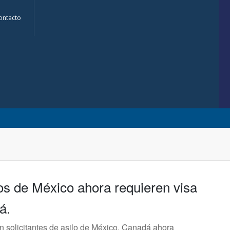
ontacto
s de México ahora requieren visa
á.
 solicitantes de asilo de México, Canadá ahora