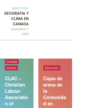
NEXT POST
GEOGRAFIA Y
CLIMA EN
CANADA
noviembre 7,
2023
Canadá
Interés
Edmonton
CLAC –
Cajas de
Christian
arena de
Labour
la
Associatio
Comunida
n of
d en