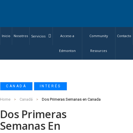
Inicio
Nosotros
Acceso a
Community
Contacto
Servicios
Edmonton
Resources
,
CANADÁ
INTERÉS
Home
Canadá
Dos Primeras Semanas en Canada
Dos Primeras
Semanas En