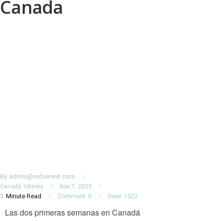
Canada
By
admin@redvenext.com
Canadá
Interés
Nov 7, 2023
3
Minute Read
Comment
0
View
1522
Las dos primeras semanas en Canadá